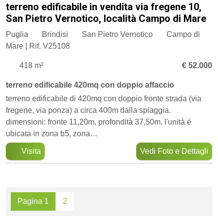
terreno edificabile in vendita via fregene 10,
San Pietro Vernotico, località Campo di Mare
Puglia
Brindisi
San Pietro Vernotico
Campo di
Mare | Rif. V25108
418 m²
€ 52.000
terreno edificabile 420mq con doppio affaccio
terreno edificabile di 420mq con doppio fronte strada (via
fregene, via ponza) a circa 400m dalla spiaggia.
dimensioni: fronte 11,20m, profondità 37,50m. l'unità é
ubicata in zona b5, zona…
Visita
Vedi Foto e Dettagli
Pagina 1
2