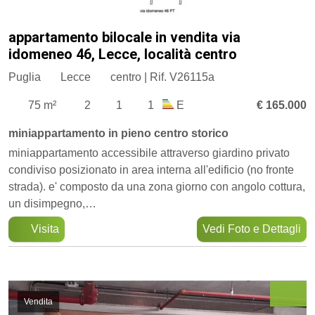
appartamento bilocale in vendita via
idomeneo 46, Lecce, località centro
Puglia
Lecce
centro | Rif. V26115a
75 m²
2
1
1
E
€ 165.000
miniappartamento in pieno centro storico
miniappartamento accessibile attraverso giardino privato
condiviso posizionato in area interna all'edificio (no fronte
strada). e' composto da una zona giorno con angolo cottura,
un disimpegno,…
Visita
Vedi Foto e Dettagli
Vendita