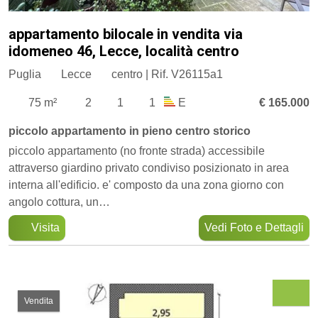
appartamento bilocale in vendita via
idomeneo 46, Lecce, località centro
Puglia
Lecce
centro | Rif. V26115a1
75 m²
2
1
1
E
€ 165.000
piccolo appartamento in pieno centro storico
piccolo appartamento (no fronte strada) accessibile
attraverso giardino privato condiviso posizionato in area
interna all'edificio. e' composto da una zona giorno con
angolo cottura, un…
Visita
Vedi Foto e Dettagli
Vendita